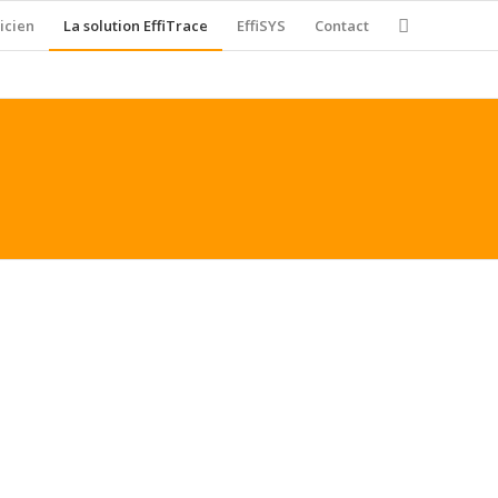
icien
La solution EffiTrace
EffiSYS
Contact