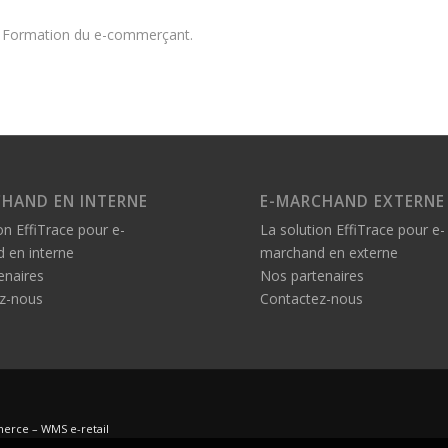
Formation du e-commerçant.
HAND EN INTERNE
E-MARCHAND EXTERNE
on EffiTrace pour e-
La solution EffiTrace pour e-
 en interne
marchand en externe
enaires
Nos partenaires
z-nous
Contactez-nous
merce – WMS e-retail