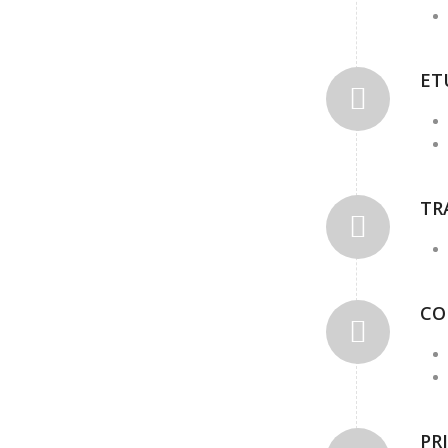
ET
TR
CO
PR