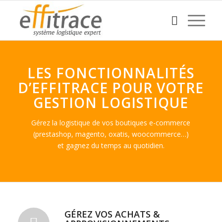
LES FONCTIONNALITÉS
D’EFFITRACE POUR VOTRE
GESTION LOGISTIQUE
Gérez la logistique de vos boutiques e-commerce
(prestashop, magento, oxatis, woocommerce…)
et gagnez du temps au quotidien.
GÉREZ VOS ACHATS &